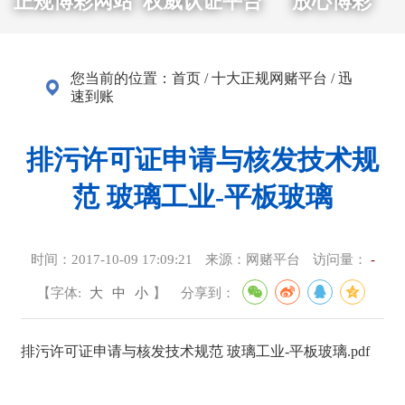
正规博彩网站
权威认证平台
放心博彩
您当前的位置：
首页
/
十大正规网赌平台
/
迅
速到账
排污许可证申请与核发技术规
范 玻璃工业-平板玻璃
时间：
2017-10-09 17:09:21
来源：
网赌平台
访问量：
-
【字体:
大
中
小
】
分享到：
排污许可证申请与核发技术规范 玻璃工业-平板玻璃.pdf