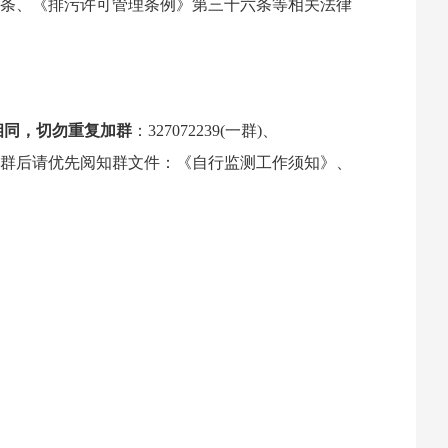
百条、《排污许可管理条例》第三十六条等相关法律
相同
，切勿
重复加群
：327072239(一群)、
54521(七群)。进群后请优先阅知群文件：《自行监测工作须知》、