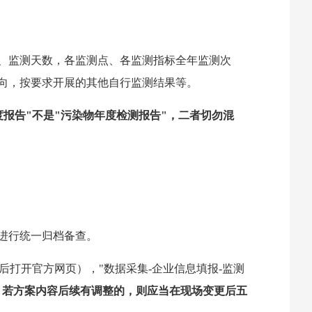
、监测天数，各监测点、各监测指标全年监测次
向，按要求开展的其他自行监测结果等。
度报告"不是"污染物
年度
检测报告"，二者切勿混
后进行统一归档备查。
索平台全称后打开官方网页），"数据采集-企业信息填报-监测
、
若
方案内容后续
有调整的，
则
应当在现场变更后五