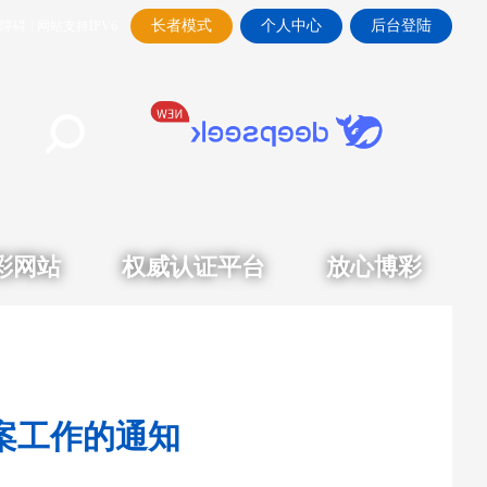
长者模式
个人中心
后台登陆
障碍
|
网站支持IPV6
彩网站
权威认证平台
放心博彩
案工作的通知