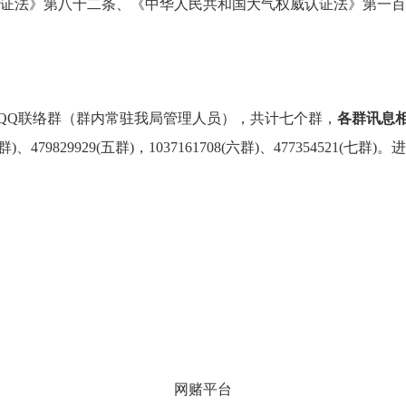
威认证法》第八十二条、《中华人民共和国大气权威认证法》第一
QQ联络群（群内常驻我局管理人员），共计七个群，
各群讯息
7341(四群)、479829929(五群)，1037161708(六群)、4773
网赌平台