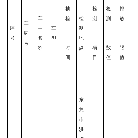
抽
检
检
排
车
检
检
测
测
放
车
序
主
车
测
牌
号
名
型
地
号
时
项
数
限
称
点
间
目
值
值
东
莞
市
洪