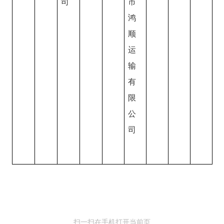
司
市
鸿
顺
运
输
有
限
公
司
扫一扫在手机打开当前页