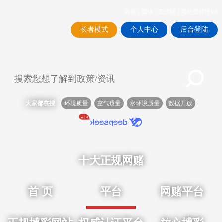
简体
|
繁体
|
无障碍
|
网站支持IPV6
长者模式
个人中心
后台登陆
大家都在搜
环境质量
空气质量
水环境质量
数据开放
十大正规网赌
首 页
平台
网赌平台