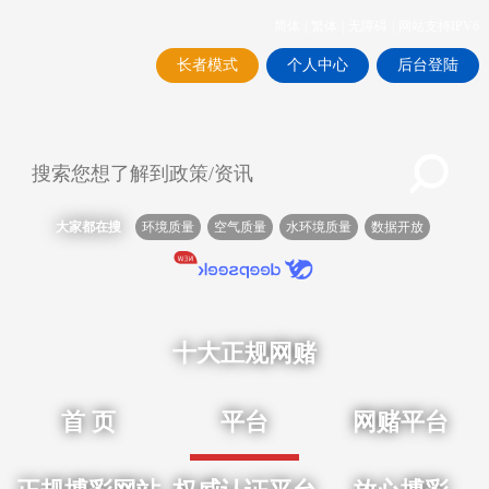
简体
|
繁体
|
无障碍
|
网站支持IPV6
长者模式
个人中心
后台登陆
大家都在搜
环境质量
空气质量
水环境质量
数据开放
十大正规网赌
首 页
平台
网赌平台