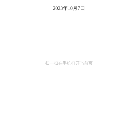
2023年10月7日
扫一扫在手机打开当前页