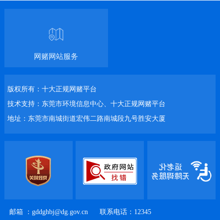
网赌网站服务
版权所有：十大正规网赌平台
技术支持：东莞市环境信息中心、十大正规网赌平台
地址：东莞市南城街道宏伟二路南城段九号胜安大厦
邮箱 ：
gddghbj@dg.gov.cn
联系电话：12345