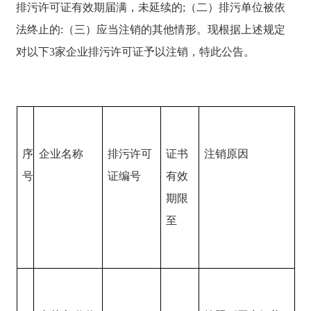
排污许可证有效期届满，未延续的;（二）排污单位被依
法终止的:（三）应当注销的其他情形。现根据上述规定
对以下3家企业排污许可证予以注销，特此公告。
序
企业名称
排污许可
证书
注销原因
号
证编号
有效
期限
至