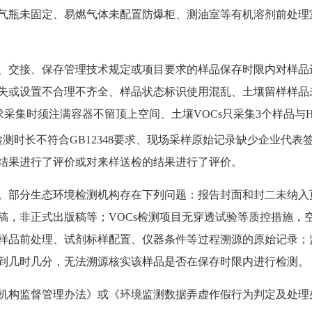
气瓶未固定、易燃气体未配置防爆柜、测油室等有机溶剂前处理
、交接、保存管理技术规定或项目要求的样品保存时限内对样品
失或设置不合理不齐全、样品状态标识使用混乱、土壤留样样品
采集时须注满容器不留顶上空间、土壤VOCs只采集3个样品与H
测时长不符合GB12348要求、现场采样原始记录缺少企业代
结果进行了评价或对来样送检的结果进行了评价。
。部分生态环境检测机构存在下列问题：报告封面和封二未纳入
稿，非正式出版稿等；VOCs检测项目无穿透试验等质控措施，
样品前处理、试剂标样配置、仪器条件等过程溯源的原始记录；
到几时几分，无法溯源核实该样品是否在保存时限内进行检测。
机构监督管理办法》或《环境监测数据弄虚作假行为判定及处理