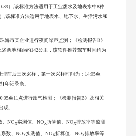
-89）,该标准方法适用于工业废水及地表水中8种
019）,该标准方法适用于地表水、地下水、生活污水和
分对珠海市某企业进行夜间噪声监测；《检测报告B》
，上述两地相距约142公里，该软件推荐驾车时间约为
理前后三次采样，第一次采样时间为：14:05至
器无打印记录条。
:05至11点进行废气检测；《检测报告B》及相关
点出现。
数、NO
实测值、NO
折算值、NO
排放率等监测
X
X
X
系数、NO
实测值、NO
折算值、NO
排放率等
X
X
X