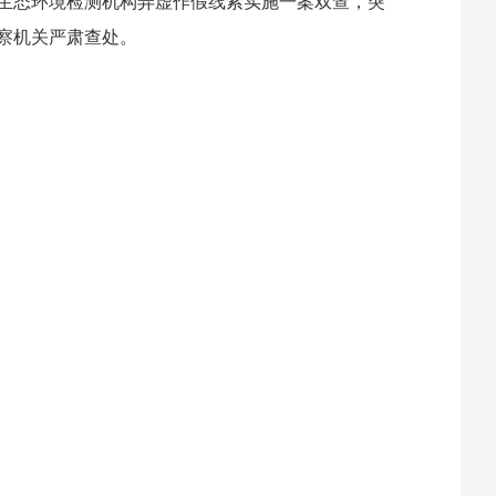
生态环境检测机构弄虚作假线索实施一案双查，突
察机关严肃查处。