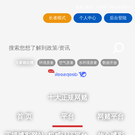
简体
|
繁体
|
无障碍
|
网站支持IPV6
长者模式
个人中心
后台登陆
大家都在搜
环境质量
空气质量
水环境质量
数据开放
十大正规网赌
首 页
平台
网赌平台