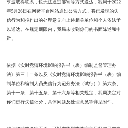
亨波取得联系，也无法通过邮寄等方式送达，我局于2022
年5月26日在网赌平台网站通过公告方式，将已发现的失
信行为和拟作出的处理意见向上述相关单位和个人依法予
以送达。在规定期限内，我局未收到你们的书面陈述和申
辩。
依据《实时竞猜环境影响报告书（表）编制监督管理办
法》第三十二条以及《实时竞猜环境影响报告书（表）编
制单位和编制人员失信行为记分办法（试行）》第六条、
第十一条、第十五条、第十六条等相关规定，我局决定对
你们进行失信记分，具体问题及处理意见等详见附件。