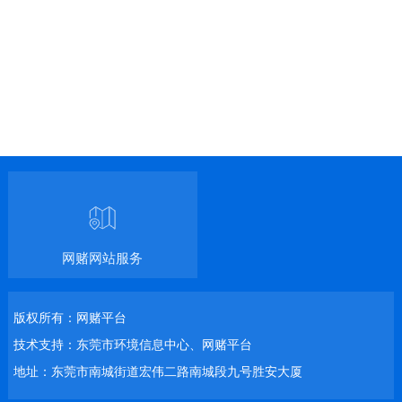
网赌网站服务
版权所有：网赌平台
技术支持：东莞市环境信息中心、网赌平台
地址：东莞市南城街道宏伟二路南城段九号胜安大厦