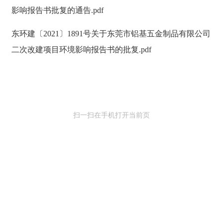
影响报告书批复的通告.pdf
东环建〔2021〕1891号关于东莞市铝基五金制品有限公司
二次改建项目环境影响报告书的批复.pdf
扫一扫在手机打开当前页