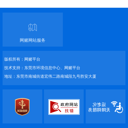
网赌网站服务
版权所有：网赌平台
技术支持：东莞市环境信息中心、网赌平台
地址：东莞市南城街道宏伟二路南城段九号胜安大厦