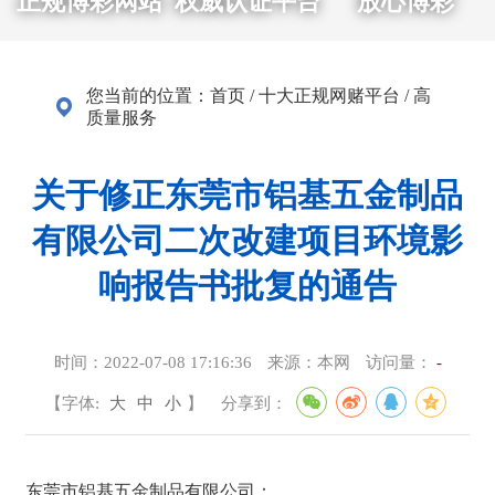
正规博彩网站
权威认证平台
放心博彩
您当前的位置：
首页
/
十大正规网赌平台
/
高
质量服务
关于修正东莞市铝基五金制品
有限公司二次改建项目环境影
响报告书批复的通告
时间：
2022-07-08 17:16:36
来源：
本网
访问量：
-
【字体:
大
中
小
】
分享到：
东莞市铝基五金制品有限公司：