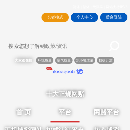
简体
|
繁体
|
无障碍
|
网站支持IPV6
长者模式
个人中心
后台登陆
大家都在搜
环境质量
空气质量
水环境质量
数据开放
十大正规网赌
首 页
平台
网赌平台