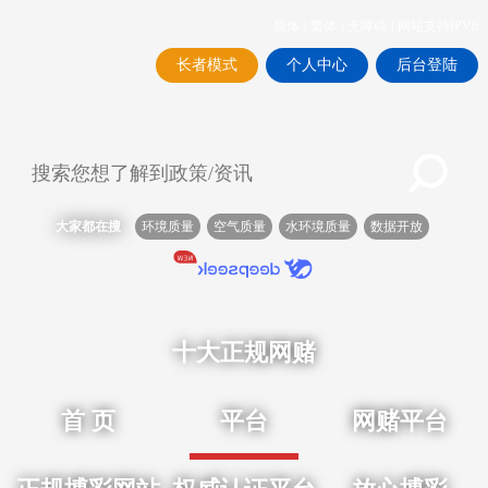
简体
|
繁体
|
无障碍
|
网站支持IPV6
长者模式
个人中心
后台登陆
大家都在搜
环境质量
空气质量
水环境质量
数据开放
十大正规网赌
首 页
平台
网赌平台