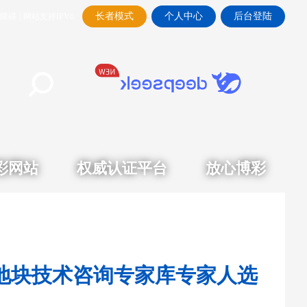
长者模式
个人中心
后台登陆
障碍
|
网站支持IPV6
彩网站
权威认证平台
放心博彩
地块技术咨询专家库专家人选