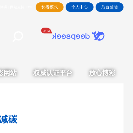
长者模式
个人中心
后台登陆
障碍
|
网站支持IPV6
彩网站
权威认证平台
放心博彩
愿减碳