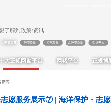
设为首页
|
加入收藏
|
简体
|
繁体
|
无
大家都在搜
环境质量
空气质量
水环境质量
数据开放
十大正规网赌平台
网赌平台
正规博
片新闻
志愿服务展示⑦ | 海洋保护・志