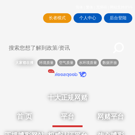
简体
|
繁体
|
无障碍
|
网站支持IPV6
长者模式
个人中心
后台登陆
大家都在搜
环境质量
空气质量
水环境质量
数据开放
十大正规网赌
首 页
平台
网赌平台