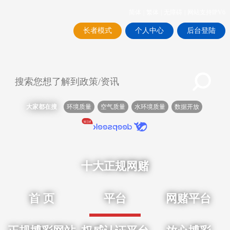
简体
|
繁体
|
无障碍
|
网站支持IPV6
长者模式
个人中心
后台登陆
大家都在搜
环境质量
空气质量
水环境质量
数据开放
十大正规网赌
首 页
平台
网赌平台