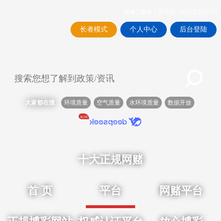
简体
|
繁体
|
无障碍
|
网站支持IPV6
长者模式
个人中心
后台登陆
大家都在搜
环境质量
空气质量
水环境质量
数据开放
十大正规网赌
首 页
平台
网赌平台