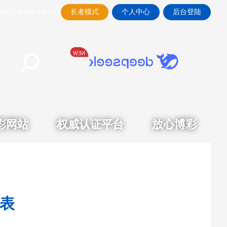
长者模式
个人中心
后台登陆
障碍
|
网站支持IPV6
彩网站
权威认证平台
放心博彩
示表