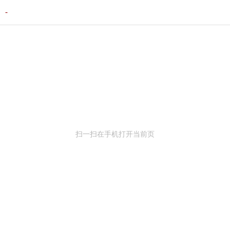
：
-
扫一扫在手机打开当前页