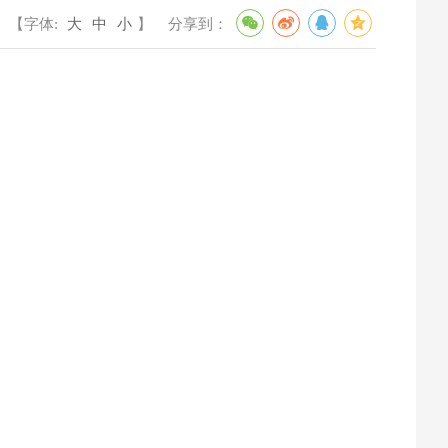
【字体:
大
中
小
】
分享到：