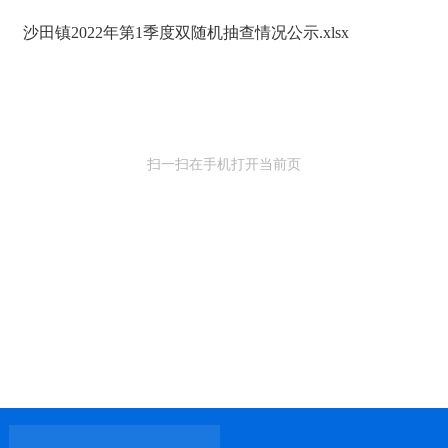
沙田镇2022年第1季度双随机抽查情况公示.xlsx
扫一扫在手机打开当前页