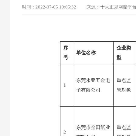
时间：
2022-07-05 10:05:32
来源：
十大正规网赌平
序
企业类
单位名称
号
型
东莞永亚五金电
重点监
1
子有限公司
管对象
东莞市金田纸业
重点监
2