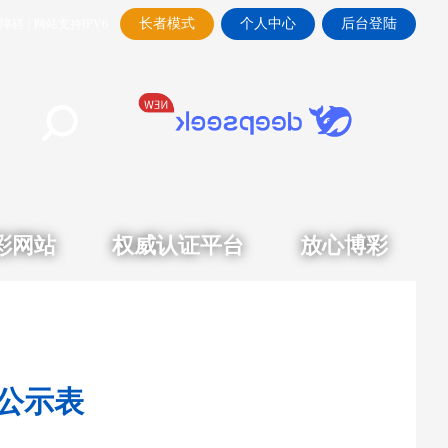
长者模式
个人中心
后台登陆
障碍
|
网站支持IPV6
彩网站
权威认证平台
放心博彩
况公示表