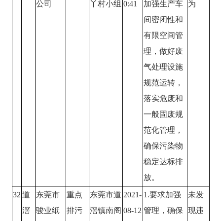
公司
丫村小组
0:41
加强生产车
为
间密闭性和
有限空间管
理，做好废
气处理设施
规范运转，
落实危废和
一般固废规
范化管理，
确保污染物
稳定达标排
放。
32
道
东莞市
重点
东莞市道
2021-
1.要求加强
未发
滘
骏业纸
排污
滘镇南阁
08-12
管理，确保
现违