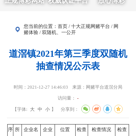
正规博彩网站
权威认证平台
放心博彩
您当前的位置：
首页
/
十大正规网赌平台
/
网
赌体验
/
双随机、一公开
道滘镇2021年第三季度双随机
抽查情况公示表
时间：
2021-12-27 14:46:03
来源：
网赌平台道滘分局
访问量：
-
【字体:
大
中
小
】
分享到：
序
所
企业名
企业
位置
检查
检查情况
检查