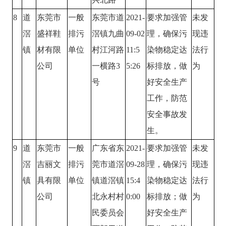
8
道
东莞市
一般
东莞市道
2021-
要求加强管
未发
滘
盛祥鞋
排污
滘镇九曲
09-02
理，确保污
现违
镇
材有限
单位
村江河路
11:5
染物稳定达
法行
公司
一横路3
5:26
标排放，做
为
号
好安全生产
工作，防范
安全事故发
生。
9
道
东莞市
一般
广东省东
2021-
要求加强管
未发
滘
吉丽文
排污
莞市道滘
09-28
理，确保污
现违
镇
具有限
单位
镇道滘镇
15:4
染物稳定达
法行
公司
北永村村
0:00
标排放；做
为
民委员会
好安全生产