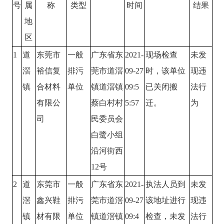
号
属
称
类型
时间
结果
地
区
1
道
东莞市
一般
广东省东
2021-
现场检查
未发
滘
裕信复
排污
莞市道滘
09-27
时，该单位
现违
镇
合材料
单位
镇道滘镇
09:5
已关闭搬
法行
有限公
蔡白村村
5:57
迁。
为
司
民委员会
白鹭小组
沿河街西
12号
2
道
东莞市
一般
广东省东
2021-
执法人员到
未发
滘
鑫兴鞋
排污
莞市道滘
09-27
该地址进行
现违
镇
材有限
单位
镇道滘镇
09:4
检查，未发
法行