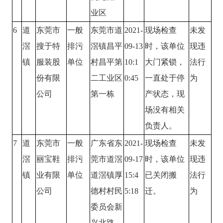
业区
6
道
东莞市
一般
东莞市道
2021-
现场检查
未发
滘
搜于特
排污
滘镇昌平
09-13
时，该单位
现违
镇
服装股
单位
村昌平第
10:1
大门紧锁，
法行
份有限
二工业区
0:45
一直处于停
为
公司
第一栋
产状态，现
场没有相关
负责人。
7
道
东莞市
一般
广东省东
2021-
现场检查
未发
滘
丽宝鞋
排污
莞市道滘
09-17
时，该单位
现违
镇
业有限
单位
道滘镇厚
15:4
已关闭搬
法行
公司
德村村民
5:18
迁。
为
委员会新
兴北路