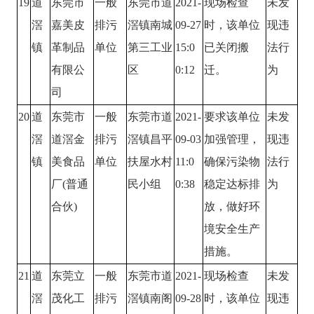
19
道
东莞市
一般
东莞市道
2021-
现场检查
未发
滘
嘉美皮
排污
滘镇南城
09-27
时，该单位
现违
镇
革制品
单位
第三工业
15:0
已关闭搬
法行
有限公
区
0:12
迁。
为
司
20
道
东莞市
一般
东莞市道
2021-
要求该单位
未发
滘
道滘金
排污
滘镇昌平
09-03
加强管理，
现违
镇
美食品
单位
扶屋水村
11:0
确保污染物
法行
厂(普通
民小组
0:38
稳定达标排
为
合伙)
放，做好环
境安全生产
措施。
21
道
东莞立
一般
东莞市道
2021-
现场检查
未发
滘
茂化工
排污
滘镇南阁
09-28
时，该单位
现违