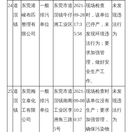
24
道
东莞港
一般
东莞市道
2021-
现场检查
未发
滘
峻布匹
排污
滘镇牛仔
09-28
时，该单位
现违
镇
整理有
单位
洲工业区
17:3
已停产，未
法行
限公司
5:58
发现环境违
为
法行为；要
求加强管
理，做好安
全生产工
作。
25
道
东莞梅
一般
东莞市道
2021-
现场检查时
未发
滘
立泰化
排污
滘镇南阁
09-08
该单位没有
现违
镇
工有限
单位
工业区李
10:2
生产；要求
法行
公司
洲角三路
0:37
加强管理，
为
5号
确保污染物