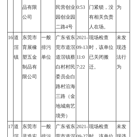
品有限
民营创业
0:53
门紧锁，没
为
公司
园创业园
有相关负责
二路4号
人在场。
16
道
东莞市
一般
广东省东
2021-
现场检查
未发
滘
育展橡
排污
莞市道滘
09-13
时，该单位
现违
镇
塑五金
单位
道滘镇蔡
11:0
已关闭搬
法行
制品有
白村村民
7:22
迁。
为
限公司
委员会白
路村沿海
三路（金
地城南艺
境旁）
17
道
东莞市
一般
广东省东
2021-
现场检查
未发
滘
灵造实
排污
莞市道滘
09-27
时，该单位
现违