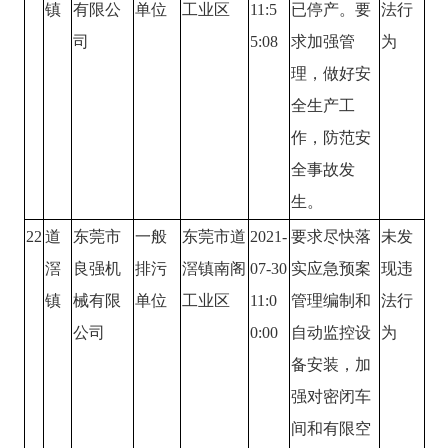
镇
有限公
单位
工业区
11:5
已停产。要
法行
司
5:08
求加强管
为
理，做好安
全生产工
作，防范安
全事故发
生。
22
道
东莞市
一般
东莞市道
2021-
要求尽快落
未发
滘
良强机
排污
滘镇南阁
07-30
实应急预案
现违
镇
械有限
单位
工业区
11:0
管理编制和
法行
公司
0:00
自动监控设
为
备安装，加
强对密闭车
间和有限空