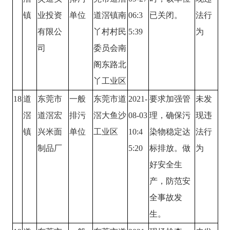
镇
业投资
单位
道滘镇南
06:3
已关闭。
法行
有限公
丫村村民
5:39
为
司
委员会南
阁东路北
丫工业区
18
道
东莞市
一般
东莞市道
2021-
要求加强管
未发
滘
道滘宏
排污
滘大鱼沙
08-03
理，确保污
现违
镇
兴米面
单位
工业区
10:4
染物稳定达
法行
制品厂
5:20
标排放。做
为
好安全生
产，防范安
全事故发
生。