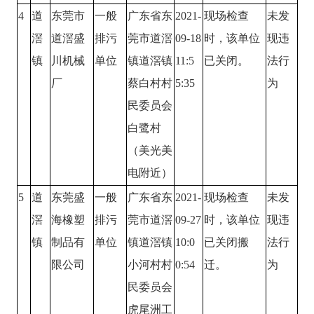
4
道
东莞市
一般
广东省东
2021-
现场检查
未发
滘
道滘盛
排污
莞市道滘
09-18
时，该单位
现违
镇
川机械
单位
镇道滘镇
11:5
已关闭。
法行
厂
蔡白村村
5:35
为
民委员会
白鹭村
（美光美
电附近）
5
道
东莞盛
一般
广东省东
2021-
现场检查
未发
滘
海橡塑
排污
莞市道滘
09-27
时，该单位
现违
镇
制品有
单位
镇道滘镇
10:0
已关闭搬
法行
限公司
小河村村
0:54
迁。
为
民委员会
虎尾洲工