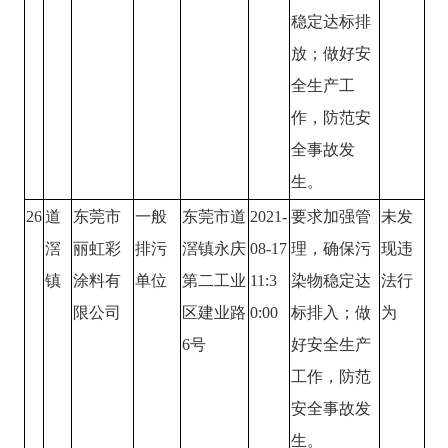
稳定达标排
放；做好安
全生产工
作，防范安
全事故发
生。
26
道
东莞市
一般
东莞市道
2021-
要求加强管
未发
滘
丽虹彩
排污
滘镇永庆
08-17
理，确保污
现违
镇
涂料有
单位
第二工业
11:3
染物稳定达
法行
限公司
区建业路
0:00
标排入；做
为
6号
好安全生产
工作，防范
安全事故发
生。