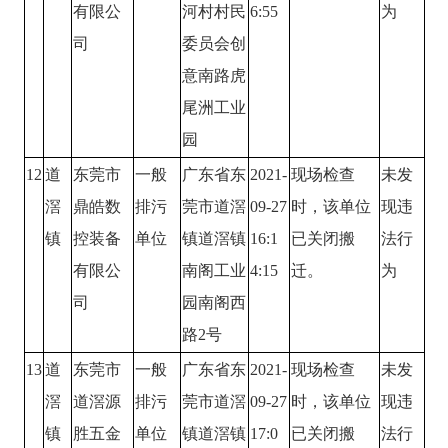
有限公
河村村民
6:55
为
司
委员会创
意南路虎
尾洲工业
园
12
道
东莞市
一般
广东省东
2021-
现场检查
未发
滘
鼎皓数
排污
莞市道滘
09-27
时，该单位
现违
镇
控装备
单位
镇道滘镇
16:1
已关闭搬
法行
有限公
南阁工业
4:15
迁。
为
司
园南阁西
路2号
13
道
东莞市
一般
广东省东
2021-
现场检查
未发
滘
道滘源
排污
莞市道滘
09-27
时，该单位
现违
镇
胜五金
单位
镇道滘镇
17:0
已关闭搬
法行