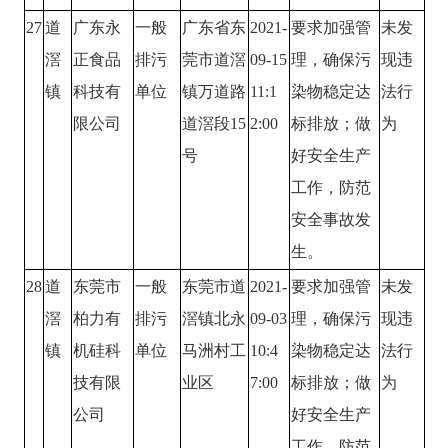
27
道
广东永
一般
广东省东
2021-
要求加强管
未发
滘
正食品
排污
莞市道滘
09-15
理，确保污
现违
镇
科技有
单位
镇万道路
11:1
染物稳定达
法行
限公司
道滘段15
2:00
标排放；做
为
号
好安全生产
工作，防范
安全事故发
生。
28
道
东莞市
一般
东莞市道
2021-
要求加强管
未发
滘
柏力有
排污
滘镇北永
09-03
理，确保污
现违
镇
机硅科
单位
马洲村工
10:4
染物稳定达
法行
技有限
业区
7:00
标排放；做
为
公司
好安全生产
工作，防范