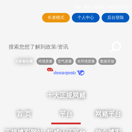
简体
|
繁体
|
无障碍
|
网站支持IPV6
长者模式
个人中心
后台登陆
大家都在搜
环境质量
空气质量
水环境质量
数据开放
十大正规网赌
首 页
平台
网赌平台