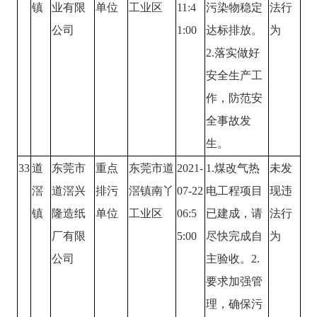
镇
业有限
单位
工业区
11:4
污染物稳定
法行
公司
1:00
达标排放。
为
2.落实做好
安全生产工
作，防范安
全事故发
生。
33
道
东莞市
重点
东莞市道
2021-
1.煤改气热
未发
滘
道滘兴
排污
滘镇南丫
07-22
电工程项目
现违
镇
隆造纸
单位
工业区
06:5
已建成，请
法行
厂有限
5:00
尽快完成自
为
公司
主验收。2.
要求加强管
理，确保污