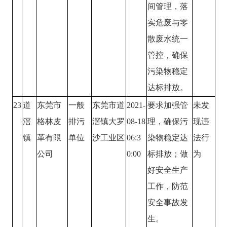
间管理，落
实危废与零
散废水统一
管控，确保
污染物稳定
达标排放。
23
道
东莞市
一般
东莞市道
2021-
要求加强管
未发
滘
格林皮
排污
滘镇大罗
08-18
理，确保污
现违
镇
革有限
单位
沙工业区
06:3
染物稳定达
法行
公司
0:00
标排放；做
为
好安全生产
工作，防范
安全事故发
生。