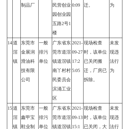
制品厂
民营创业
0:09
迁。
为
园创业园
五路2号1
楼
14
道
东莞市
一般
广东省东
2021-
现场检查
未发
滘
金展润
排污
莞市道滘
09-27
时，该单位
现违
镇
滑油科
单位
镇道滘镇
17:2
已关闭搬
法行
技有限
南丫村村
5:05
迁，厂房已
为
公司
民委员会
拆除。
滨涌工业
区
15
道
东莞市
一般
广东省东
2021-
现场检查
未发
滘
鑫甲宝
排污
莞市道滘
09-13
时，该单位
现违
镇
鞋业制
单位
镇道滘镇
15:1
已关闭，大
法行