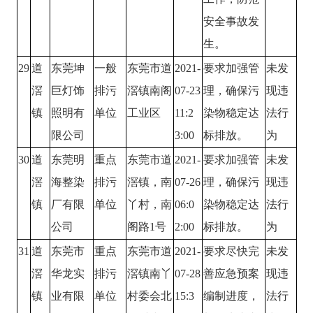
安全事故发
生。
29
道
东莞坤
一般
东莞市道
2021-
要求加强管
未发
滘
巨灯饰
排污
滘镇南阁
07-23
理，确保污
现违
镇
照明有
单位
工业区
11:2
染物稳定达
法行
限公司
3:00
标排放。
为
30
道
东莞明
重点
东莞市道
2021-
要求加强管
未发
滘
海整染
排污
滘镇，南
07-26
理，确保污
现违
镇
厂有限
单位
丫村，南
06:0
染物稳定达
法行
公司
阁路1号
2:00
标排放。
为
31
道
东莞市
重点
东莞市道
2021-
要求尽快完
未发
滘
华龙实
排污
滘镇南丫
07-28
善应急预案
现违
镇
业有限
单位
村委会北
15:3
编制进度，
法行