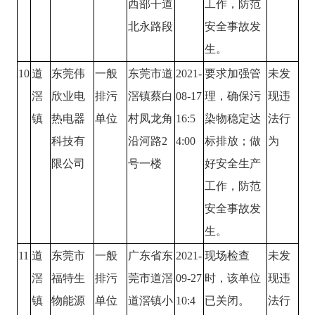
西部干道
工作，防范
北永路段
安全事故发
生。
10
道
东莞伟
一般
东莞市道
2021-
要求加强管
未发
滘
欣业电
排污
滘镇蔡白
08-17
理，确保污
现违
镇
热电器
单位
村凤龙角
16:5
染物稳定达
法行
科技有
沿河路2
4:00
标排放；做
为
限公司
号一楼
好安全生产
工作，防范
安全事故发
生。
11
道
东莞市
一般
广东省东
2021-
现场检查
未发
滘
福特生
排污
莞市道滘
09-27
时，该单位
现违
镇
物能源
单位
道滘镇小
10:4
已关闭。
法行