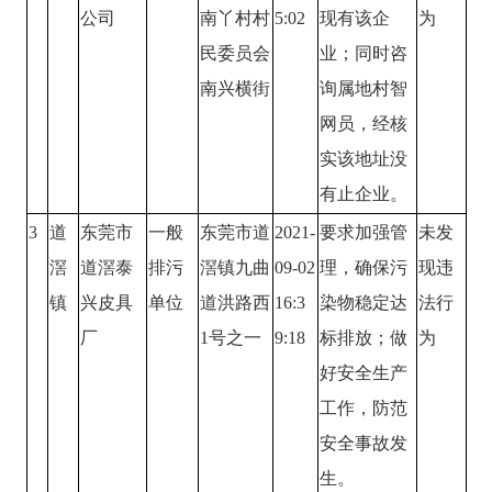
公司
南丫村村
5:02
现有该企
为
民委员会
业；同时咨
南兴横街
询属地村智
网员，经核
实该地址没
有止企业。
3
道
东莞市
一般
东莞市道
2021-
要求加强管
未发
滘
道滘泰
排污
滘镇九曲
09-02
理，确保污
现违
镇
兴皮具
单位
道洪路西
16:3
染物稳定达
法行
厂
1号之一
9:18
标排放；做
为
好安全生产
工作，防范
安全事故发
生。