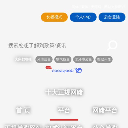
简体
|
繁体
|
无障碍
|
网站支持IPV6
长者模式
个人中心
后台登陆
大家都在搜
环境质量
空气质量
水环境质量
数据开放
十大正规网赌
首 页
平台
网赌平台