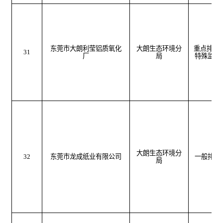
东莞市大朗利莹铝质氧化
大朗生态环境分
重点排污
31
厂
局
特殊监管
大朗生态环境分
32
东莞市龙成纸业有限公司
一般排污
局