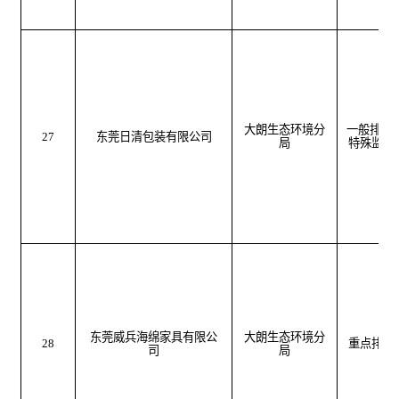
大朗生态环境分
一般排污
27
东莞日清包装有限公司
局
特殊监管
东莞威兵海绵家具有限公
大朗生态环境分
28
重点排污
司
局