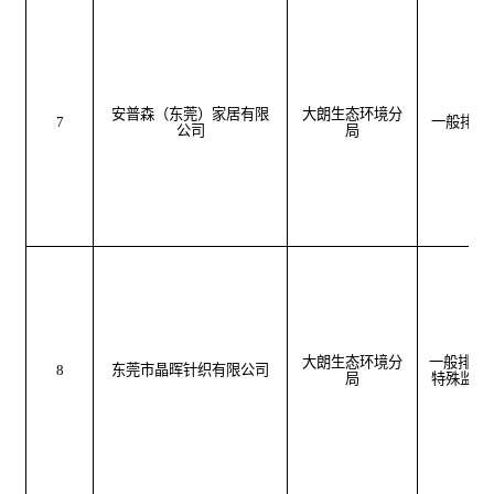
安普森（东莞）家居有限
大朗生态环境分
7
一般排污
公司
局
大朗生态环境分
一般排污
8
东莞市晶晖针织有限公司
局
特殊监管