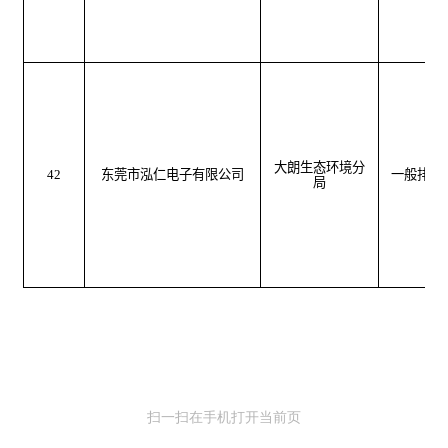
大朗生态环境分
42
东莞市泓仁电子有限公司
一般排污
局
扫一扫在手机打开当前页