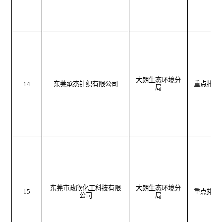
大朗生态环境分
14
东莞承杰针织有限公司
重点排污
局
东莞市政欣化工科技有限
大朗生态环境分
15
重点排污
公司
局