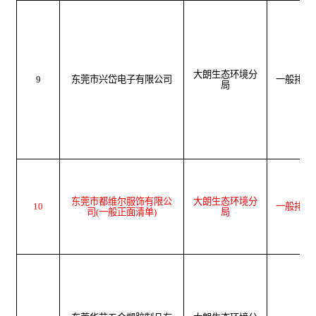
大朗生态环境分
9
东莞市兴岱电子有限公司
一般排污
局
东莞市都维尔服饰有限公
大朗生态环境分
10
一般排污
司
(
一般正面清单
)
局