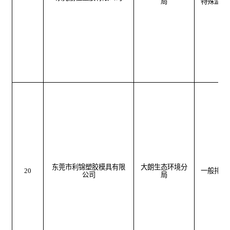
局
特殊监管
东莞市利锦塑胶模具有限
大朗生态环境分
20
一般排污
公司
局