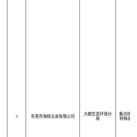
大朗生态环境分
重点排污
3
东莞市海核五金有限公司
局
特殊监管