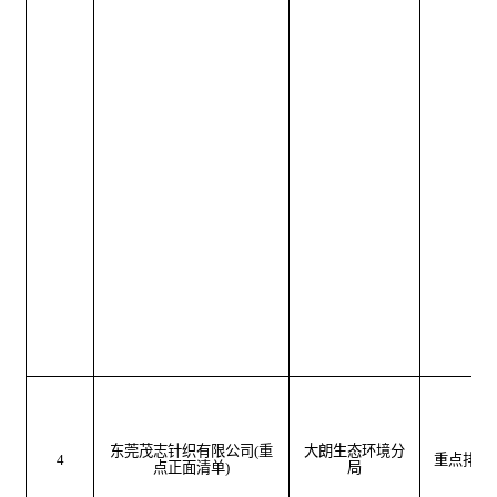
东莞茂志针织有限公司
(
重
大朗生态环境分
4
重点排污
点正面清单
)
局