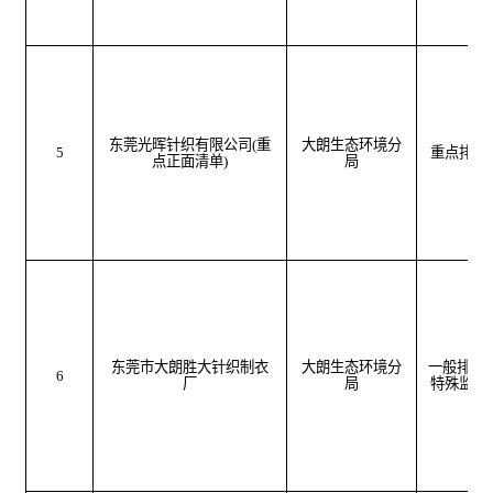
东莞光晖针织有限公司
(
重
大朗生态环境分
5
重点排污
点正面清单
)
局
东莞市大朗胜大针织制衣
大朗生态环境分
一般排污
6
厂
局
特殊监管