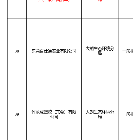
大朗生态环境分
38
东莞百仕通实业有限公司
一般排污
局
竹永成塑胶（东莞）有限
大朗生态环境分
39
一般排污
公司
局