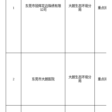
东莞市锐辉花边珠绣有限
大朗生态环境分
1
重点排污
公司
局
大朗生态环境分
2
东莞市大朗医院
重点排污
局