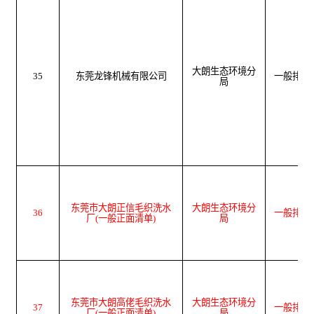
大朗生态环境分
35
东莞龙锋机械有限公司
一般排污
局
东莞市大朗正信毛织洗水
大朗生态环境分
36
一般排污
厂
(
一般正面清单
)
局
东莞市大朗高佬毛织洗水
大朗生态环境分
37
一般排污
厂
(
一般正面清单
)
局