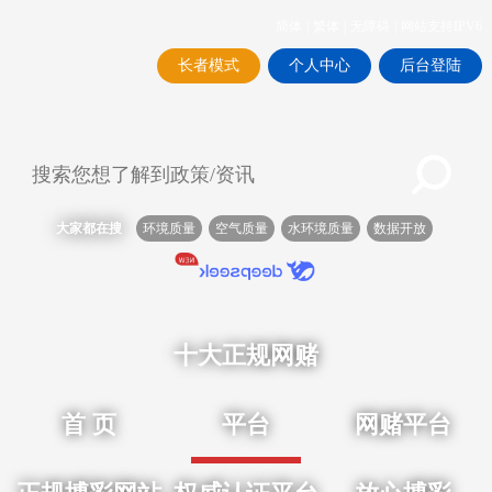
简体
|
繁体
|
无障碍
|
网站支持IPV6
长者模式
个人中心
后台登陆
大家都在搜
环境质量
空气质量
水环境质量
数据开放
十大正规网赌
首 页
平台
网赌平台