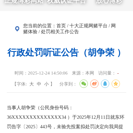
正规博彩网站
权威认证平台
放心博彩
您当前的位置：
首页
/
十大正规网赌平台
/
网
赌体验
/
处罚相关工作公告
行政处罚听证公告（胡争荣 ）
时间：
2025-12-24 14:50:06
来源：
本网
访问量：
-
【字体:
大
中
小
】
分享到：
当事人胡争荣（公民身份号码：
36XXXXXXXXXXXXXX34 ）于2025年12月11日就东环
罚告字〔2025〕443号，未验先投案拟处罚决定向我局提