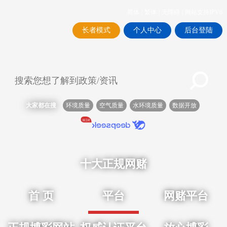
简体
|
繁体
|
无障碍
|
网站支持IPV6
长者模式
个人中心
后台登陆
大家都在搜
环境质量
空气质量
水环境质量
数据开放
十大正规网赌
首 页
平台
网赌平台