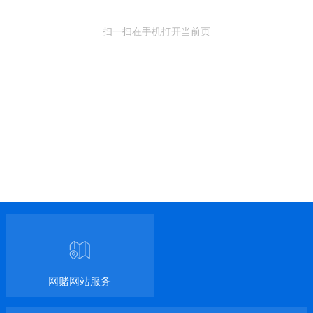
扫一扫在手机打开当前页
网赌网站服务