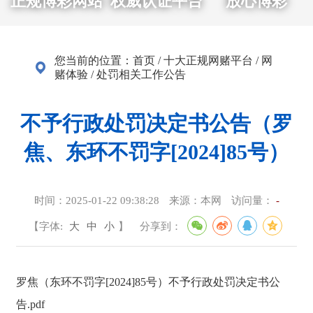
正规博彩网站
权威认证平台
放心博彩
您当前的位置：
首页
/
十大正规网赌平台
/
网
赌体验
/
处罚相关工作公告
不予行政处罚决定书公告（罗
焦、东环不罚字[2024]85号）
时间：
2025-01-22 09:38:28
来源：
本网
访问量：
-
【字体:
大
中
小
】
分享到：
罗焦（东环不罚字[2024]85号）不予行政处罚决定书公
告.pdf