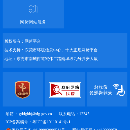
网赌网站服务
版权所有：网赌平台
技术支持：东莞市环境信息中心、十大正规网赌平台
地址：东莞市南城街道宏伟二路南城段九号胜安大厦
邮箱 ：
gddghbj@dg.gov.cn
联系电话：12345
ICP备案编号：粤ICP备19110141号-1