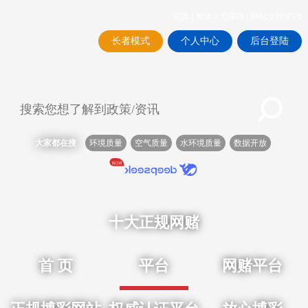
简体
|
繁体
|
无障碍
|
网站支持IPV6
长者模式
个人中心
后台登陆
大家都在搜
环境质量
空气质量
水环境质量
数据开放
十大正规网赌
首 页
平台
网赌平台