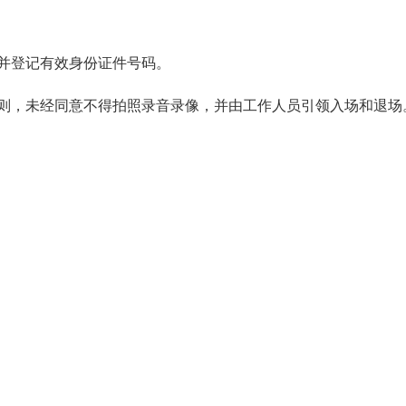
并登记有效身份证件号码。
则，未经同意不得拍照录音录像，并由工作人员引领入场和退场