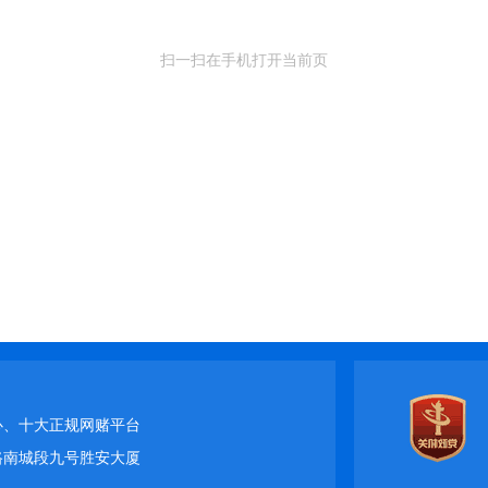
扫一扫在手机打开当前页
心、十大正规网赌平台
路南城段九号胜安大厦