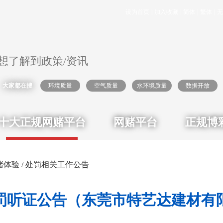
设为首页
|
加入收藏
|
简体
|
繁体
|
无
大家都在搜
环境质量
空气质量
水环境质量
数据开放
十大正规网赌平台
网赌平台
正规博
赌体验
/
处罚相关工作公告
罚听证公告（东莞市特艺达建材有