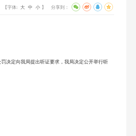
【字体:
大
中
小
】
分享到：
案拟处罚决定向我局提出听证要求，我局决定公开举行听