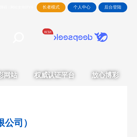
长者模式
个人中心
后台登陆
障碍
|
网站支持IPV6
彩网站
权威认证平台
放心博彩
限公司）