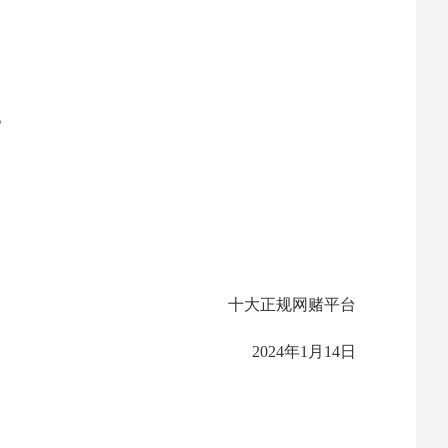
。
十大正规网赌平台
2024年1月14日