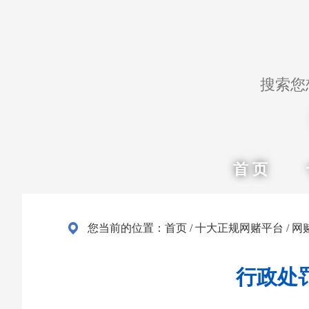
首 页
您当前的位置：
首页
/
十大正规网赌平台
/
网
行政处