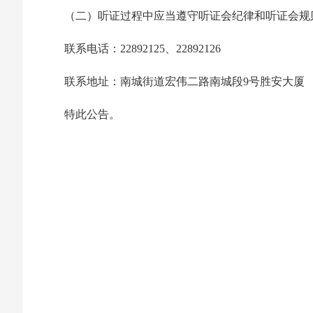
（二）听证过程中应当遵守听证会纪律和听证会规
联系电话：22892125、22892126
联系地址：南城街道宏伟二路南城段9号胜安大厦
特此公告。