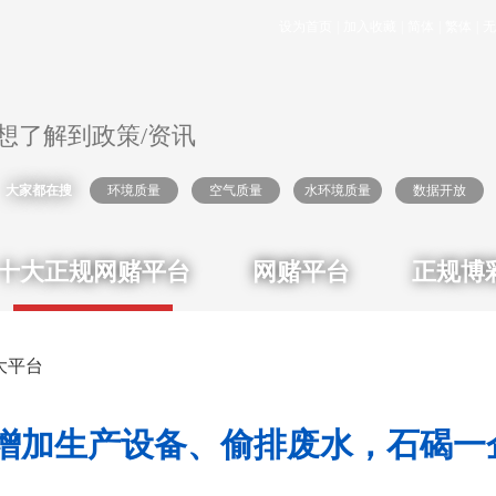
设为首页
|
加入收藏
|
简体
|
繁体
|
无
大家都在搜
环境质量
空气质量
水环境质量
数据开放
十大正规网赌平台
网赌平台
正规博
大平台
自增加生产设备、偷排废水，石碣一