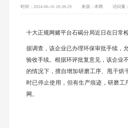
时间：
2024-06-16 20:38:29
来源：
本网
访问量
十大正规网赌平台石碣分局近日在日常
据调查，该企业已办理环保审批手续，
验收手续。根据环评批复意见，该企业
的情况下，擅自增加研磨工序、甩干烘干
时已停止使用，但有生产痕迹，研磨工
网。