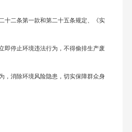
二十二条第一款和第二十五条规定、《实
立即停止环境违法行为，不得偷排生产废
为，消除环境风险隐患，切实保障群众身