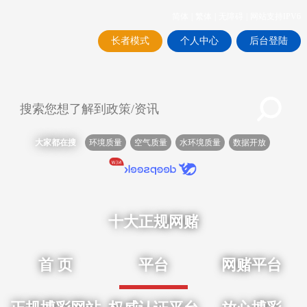
简体
|
繁体
|
无障碍
|
网站支持IPV6
长者模式
个人中心
后台登陆
大家都在搜
环境质量
空气质量
水环境质量
数据开放
十大正规网赌
首 页
平台
网赌平台