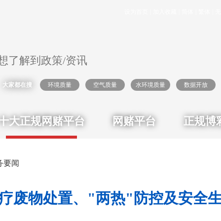
设为首页
|
加入收藏
|
简体
|
繁体
|
无
大家都在搜
环境质量
空气质量
水环境质量
数据开放
十大正规网赌平台
网赌平台
正规博
务要闻
疗废物处置、"两热"防控及安全