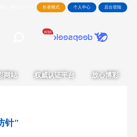
长者模式
个人中心
后台登陆
障碍
|
网站支持IPV6
彩网站
权威认证平台
放心博彩
防针"