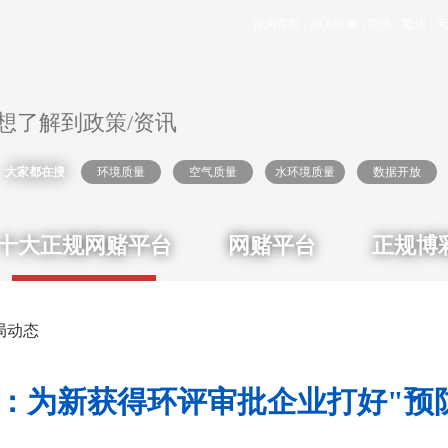
设为首页
|
加入收藏
|
简体
|
繁体
|
无
大家都在搜
环境质量
空气质量
水环境质量
数据开放
十大正规网赌平台
网赌平台
正规博
局动态
：为新获得环评审批企业打好"预