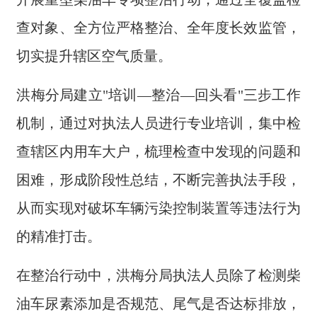
查对象、全方位严格整治、全年度长效监管，
切实提升辖区空气质量。
洪梅分局建立"培训—整治—回头看"三步工作
机制，通过对执法人员进行专业培训，集中检
查辖区内用车大户，梳理检查中发现的问题和
困难，形成阶段性总结，不断完善执法手段，
从而实现对破坏车辆污染控制装置等违法行为
的精准打击。
在整治行动中，洪梅分局执法人员除了检测柴
油车尿素添加是否规范、尾气是否达标排放，