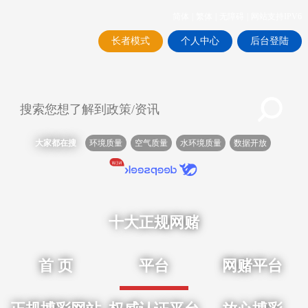
简体
|
繁体
|
无障碍
|
网站支持IPV6
长者模式
个人中心
后台登陆
大家都在搜
环境质量
空气质量
水环境质量
数据开放
十大正规网赌
首 页
平台
网赌平台