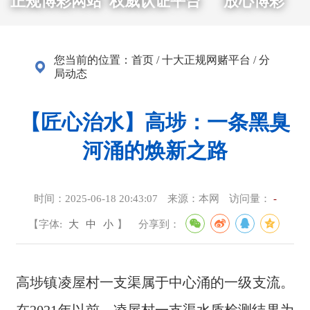
正规博彩网站
权威认证平台
放心博彩
您当前的位置：
首页
/
十大正规网赌平台
/
分
局动态
【匠心治水】高埗：一条黑臭
河涌的焕新之路
时间：
2025-06-18 20:43:07
来源：
本网
访问量：
-
【字体:
大
中
小
】
分享到：
高埗镇凌屋村一支渠属于中心涌的一级支流。