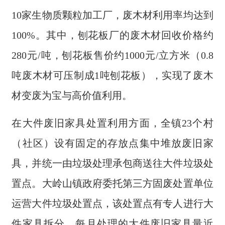
10家生物质颗粒加工厂，废木材利用率均达到
100%。其中，刨花板厂的废木材回收价格约
280元/吨，刨花板售价约1000元/立方米（0.8
吨废木材可压制成1吨刨花板），实现了废木
材变废为宝与高价值利用。
在大件废旧家具处置利用方面，全镇23个村
（社区）设有固定的存放点集中堆放废旧家
具，并统一由垃圾处理承包商送往大件垃圾处
置点。大岭山镇政府委托第三方固废处置单位
运营大件垃圾处置点，该处置点有专人进行大
件家具拆分，每月处理的大件废旧家具量近