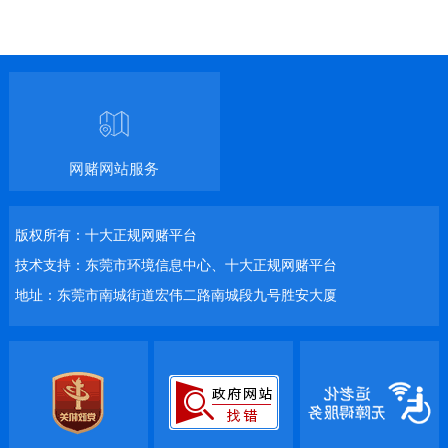
网赌网站服务
版权所有：十大正规网赌平台
技术支持：东莞市环境信息中心、十大正规网赌平台
地址：东莞市南城街道宏伟二路南城段九号胜安大厦