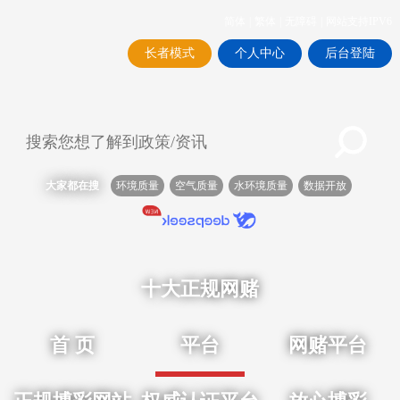
简体
|
繁体
|
无障碍
|
网站支持IPV6
长者模式
个人中心
后台登陆
大家都在搜
环境质量
空气质量
水环境质量
数据开放
十大正规网赌
首 页
平台
网赌平台