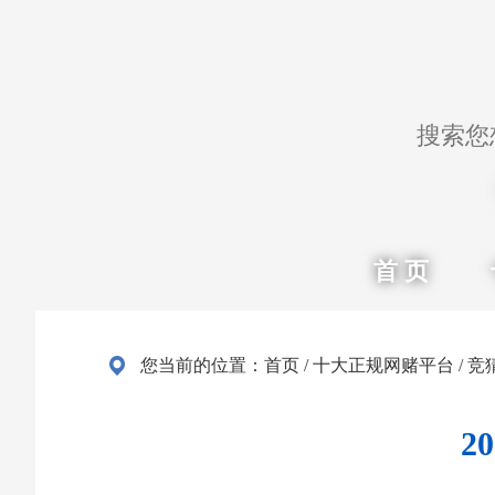
首 页
您当前的位置：
首页
/
十大正规网赌平台
/
竞
2