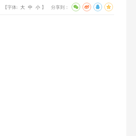
【字体:
大
中
小
】
分享到：