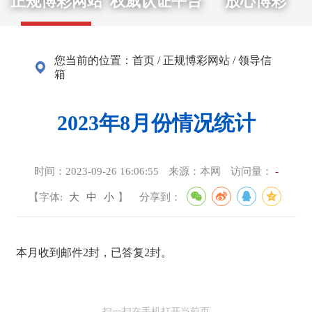
正规博彩网站
权威认证平台
放心博彩
您当前的位置：
首页
/
正规博彩网站
/
领导信
箱
2023年8月份情况统计
时间：
2023-09-26 16:06:55
来源：
本网
访问量：
-
【字体:
大
中
小
】
分享到：
本月收到邮件2封，已答复2封。
扫一扫在手机打开当前页